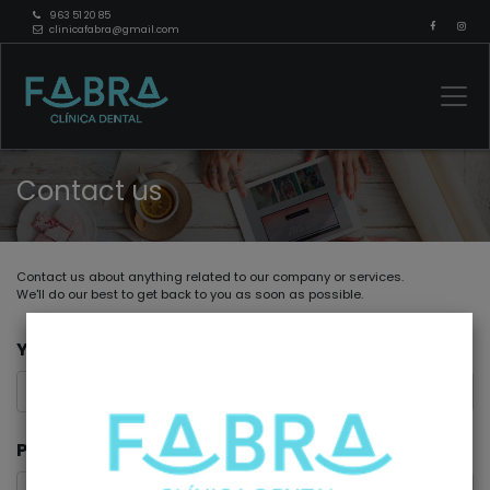
963 51 20 85
clinicafabra@gmail.com
Contact us
Contact us about anything related to our company or services.
We'll do our best to get back to you as soon as possible.
Your Name
*
Phone Number