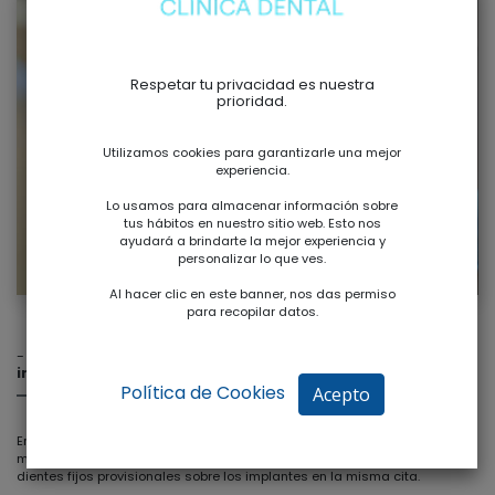
Respetar tu privacidad es nuestra
prioridad.
Utilizamos cookies para garantizarle una mejor
experiencia.
Lo usamos para almacenar información sobre
tus hábitos en nuestro sitio web. Esto nos
ayudará a brindarte la mejor experiencia y
personalizar lo que ves.
Al hacer clic en este banner, nos das permiso
para recopilar datos.
-
Dientes inmediatos (Implantes inmediatos con carga
inmediata)
Política de Cookies
Acepto
En los casos indicados es posible colocar los implantes en el mismo
momento en que se extraen los dientes deteriorados e incluso colocar
dientes fijos provisionales sobre los implantes en la misma cita.