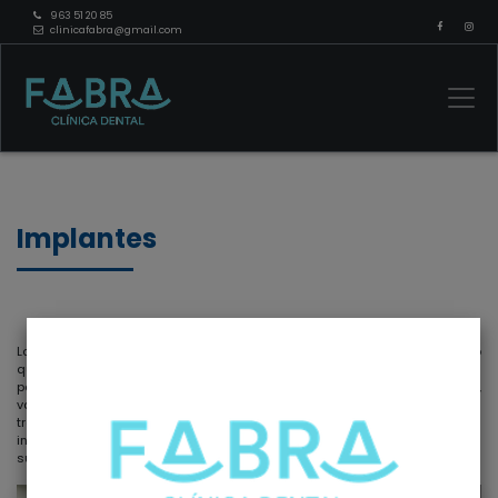
963 51 20 85
clinicafabra@gmail.com
Implantes
Los implantes dentales son piezas fabricadas generalmente en titanio
quirúrgico con forma de raíz y que se emplean para sustituir dientes
perdidos. Los implantes dentales se pueden emplear para sustituir uno,
varios o la totalidad de los dientes de la boca. Como en todos los
tratamientos dentales, es imprescindible estudiar cada caso de manera
individualizada para poder ofrecerle la solución que mejor se adapte a
su caso.