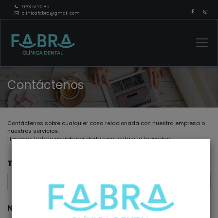
963 51 20 85
clinicafabra@gmail.com
Contáctenos
Contáctenos sobre cualquier cosa relacionada con nuestra empresa o
nuestros servicios.
Haremos todo lo posible por darle respuesta a la brevedad.
Tu Nombre
*
Número de Teléfono