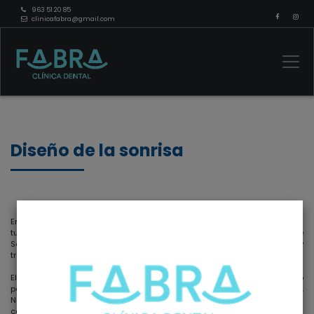
963 51 20 85
clinicafabra@gmail.com
Diseño de la sonrisa
En
Clínica Dental Fabra
, entendemos que tu sonrisa es única y refleja
tu personalidad distintiva. Nuestro exclusivo servicio de Diseño de
Sonrisa está diseñado para realzar la
belleza natural de tus dientes
y
transformar tu expresión facial con resultados excepcionales.
El Diseño de Sonrisa en
Clínica Dental Fabra
es un proceso
personalizado que va más allá de simplemente
corregir imperfecciones
.
Nuestro equipo de expertos en estética dental trabaja en estrecha
colaboración contigo, comprendiendo tus expectativas y aspiraciones