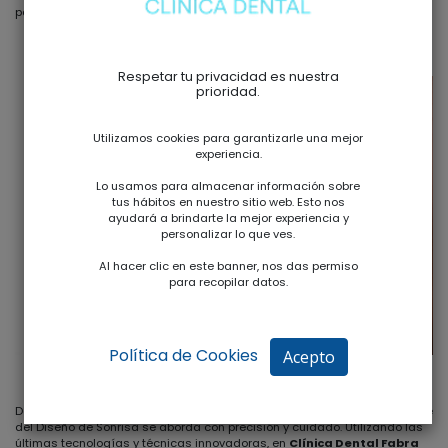
para
crear una sonrisa que refleje tu verdadera esencia.
Respetar tu privacidad es nuestra
prioridad.
Utilizamos cookies para garantizarle una mejor
experiencia.
Lo usamos para almacenar información sobre
tus hábitos en nuestro sitio web. Esto nos
ayudará a brindarte la mejor experiencia y
personalizar lo que ves.
Al hacer clic en este banner, nos das permiso
para recopilar datos.
Política de Cookies
Acepto
Desde la alineación de los dientes hasta la forma y el color, cada detalle
del Diseño de Sonrisa se aborda con precisión y cuidado. Utilizando las
últimas tecnologías y técnicas innovadoras, en
Clínica Dental Fabra