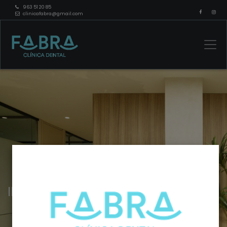
963 51 20 85
clinicafabra@gmail.com
INSTALACIONES