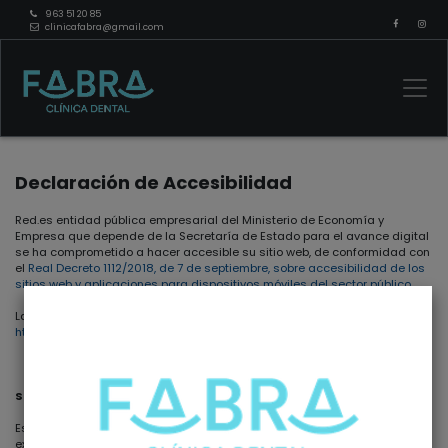
963 51 20 85
clinicafabra@gmail.com
Declaración de Accesibilidad
Red.es entidad pública empresarial del Ministerio de Economía y
Empresa que depende de la Secretaría de Estado para el avance digital
se ha comprometido a hacer accesible su sitio web, de conformidad con
el
Real Decreto 1112/2018, de 7 de septiembre, sobre accesibilidad de los
sitios web y aplicaciones para dispositivos móviles del sector público
.
La presente declaración de accesibilidad se aplica al sitio web
https://www.clinicafabra.com
SITUACIÓN DE CUMPLIMIENTO
Este sitio web es parcialmente conforme con el
RD 1112/2018
debido a las
excepciones y a la falta de conformidad de los aspectos que se indican