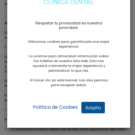
en el siguiente punto.
CONTENIDO NO ACCESIBLE
Respetar tu privacidad es nuestra
prioridad.
El contenido que se recoge a continuación no es accesible por lo
siguiente:
Utilizamos cookies para garantizarle una mejor
experiencia.
•
Falta de conformidad con el RD 1112/2018
Lo usamos para almacenar información sobre
Existe contenido audiovisual que no incluye audio descripción o medio
tus hábitos en nuestro sitio web. Esto nos
alternativo [Requisito número 1.2.3 Audiodescripción o medio alternativo]
ayudará a brindarte la mejor experiencia y
y audiodescripcion grabada [Requisito 1.2.5 Audiodescripción
personalizar lo que ves.
(Grabado)].
Al hacer clic en este banner, nos das permiso
Podrían existir errores de código puntuales de edición en alguna página
para recopilar datos.
web. [4.1.1 Procesamiento]
Podrían existir algunos componentes de la interfaz de usuario que no se
encuentren etiquetados correctamente. [4.1.2 Nombre, función, valor]
Política de Cookies
Acepto
•
Carga desproporcionada
No aplica.
•
El contenido no entra dentro del ámbito de la legislación aplicable