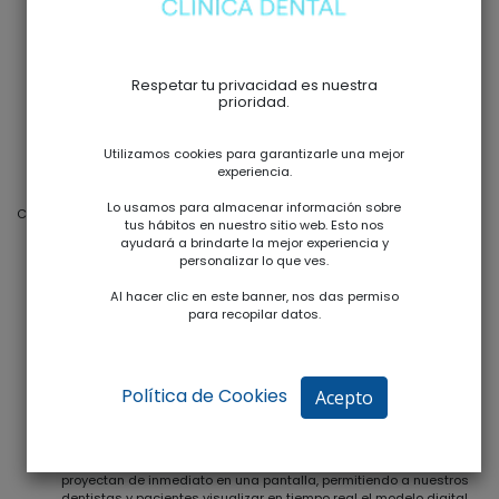
Respetar tu privacidad es nuestra
prioridad.
Utilizamos cookies para garantizarle una mejor
experiencia.
Lo usamos para almacenar información sobre
Características Destacadas del Escáner Intraoral en Clínica Fabra:
tus hábitos en nuestro sitio web. Esto nos
ayudará a brindarte la mejor experiencia y
Sin Moldes Tradicionales:
Adiós a los incómodos moldes de
personalizar lo que ves.
impresión. Con el Escáner Intraoral, eliminamos la necesidad de
materiales de impresión tradicionales, reduciendo la
Al hacer clic en este banner, nos das permiso
incomodidad para nuestros pacientes y agilizando el proceso.
para recopilar datos.
Captura Rápida y Precisa:
Este dispositivo utiliza tecnología de
escaneo 3D para capturar con precisión cada detalle de los
dientes y las estructuras circundantes en cuestión de minutos. La
Política de Cookies
Acepto
velocidad y exactitud del escaneo mejoran la eficiencia del
proceso de diagnóstico y planificación del tratamiento.
Visualización Inmediata:
Los resultados del escaneo se
proyectan de inmediato en una pantalla, permitiendo a nuestros
dentistas y pacientes visualizar en tiempo real el modelo digital