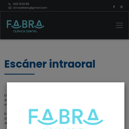
963 51 20 85
clinicafabra@gmail.com
Escáner intraoral
En la búsqueda constante de proporcionar a nuestros pacientes una
experiencia dental sin igual, en la
Clínica Dental Fabra
integramos la
más avanzada tecnología, como el
Escáner Intraoral.
Este
dispositivo revolucionario
redefine la toma de impresiones
dentales al ofrecer una
alternativa precisa, rápida y cómoda
para la
obtención de modelos tridimensionales de la cavidad oral.