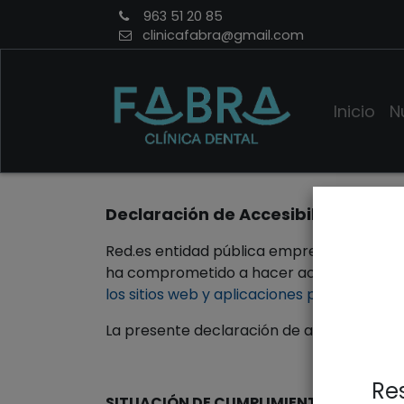
963 51 20 85
clinicafabra@gmail.com
Inicio
N
Declaración de Accesibilidad
Red.es entidad pública empresarial del Mi
ha comprometido a hacer accesible su si
los sitios web y aplicaciones para disposit
La presente declaración de accesibilidad s
Res
SITUACIÓN DE CUMPLIMIENTO