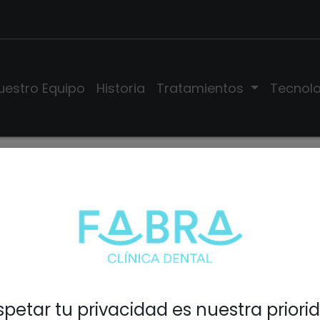
uestro Equipo
Historia
Tratamientos
Tecnol
nisterio de Economía y Empresa que depende de la Secret
tio web, de conformidad con el
Real Decreto 1112/2018, de
ivos móviles del sector público
.
e aplica al sitio web
https://www.clinicafabra.com
petar tu privacidad es nuestra priori