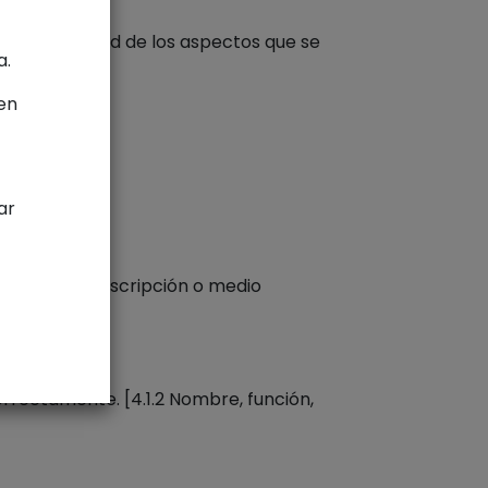
de conformidad de los aspectos que se
a.
en
ar
 1.2.3 Audiodescripción o medio
rrectamente. [4.1.2 Nombre, función,