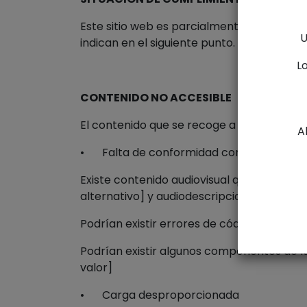
Este sitio web es parcialmente conforme 
U
indican en el siguiente punto.
L
CONTENIDO NO ACCESIBLE
El contenido que se recoge a continuación 
A
•
Falta de conformidad con el RD 1112/2
Existe contenido audiovisual que no incluy
alternativo] y audiodescripcion grabada [
Podrían existir errores de código puntuale
Podrían existir algunos componentes de la
valor]
•
Carga desproporcionada