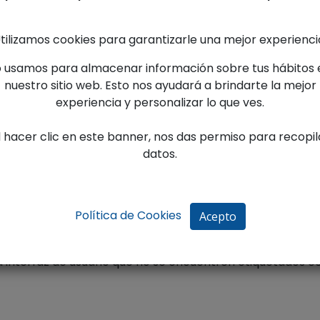
con el
RD 1112/2018
debido a las excepciones y a la falta 
tilizamos cookies para garantizarle una mejor experienci
o usamos para almacenar información sobre tus hábitos 
nuestro sitio web. Esto nos ayudará a brindarte la mejor
experiencia y personalizar lo que ves.
no es accesible por lo siguiente:
l hacer clic en este banner, nos das permiso para recopil
datos.
018
e audio descripción o medio alternativo [Requisito número
Requisito 1.2.5 Audiodescripción (Grabado)].
Política de Cookies
Acepto
s de edición en alguna página web. [4.1.1 Procesamiento]
 interfaz de usuario que no se encuentren etiquetados co