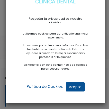
Respetar tu privacidad es nuestra
prioridad.
Utilizamos cookies para garantizarle una mejor
experiencia.
Lunes a Jueves: 9.00 - 14.00 // 15.00 - 18.00
Lo usamos para almacenar información sobre
tus hábitos en nuestro sitio web. Esto nos
Viernes: 9.00 - 13.30
ayudará a brindarte la mejor experiencia y
personalizar lo que ves.
Al hacer clic en este banner, nos das permiso
para recopilar datos.
Teléfonos:
Política de Cookies
Acepto
+34 963 51 20 85
+34 621 22 82 33