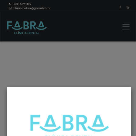
963 51 20 85
clinicafabra@gmail.com