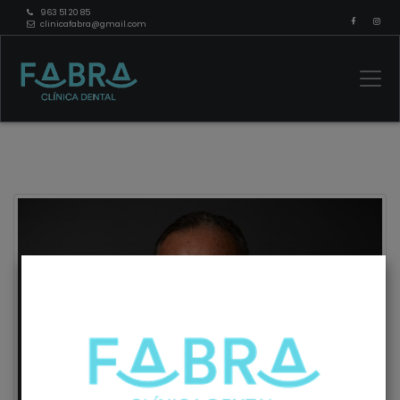
963 51 20 85
clinicafabra@gmail.com