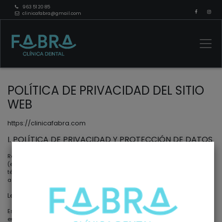
963 51 20 85
clinicafabra@gmail.com
POLÍTICA DE PRIVACIDAD DEL SITIO
WEB
https://clinicafabra.com
I. POLÍTICA DE PRIVACIDAD Y PROTECCIÓN DE DATOS
Respetando lo establecido en la legislación vigente,
Clínica Dental Fabra
(en adelante, también Sitio Web) se compromete a adoptar las medidas
técnicas y organizativas necesarias, según el nivel de seguridad
adecuado al riesgo de los datos recogidos.
Leyes que incorpora esta política de privacidad
Esta política de privacidad está adaptada a la normativa española y
europea vigente en materia de protección de datos personales en