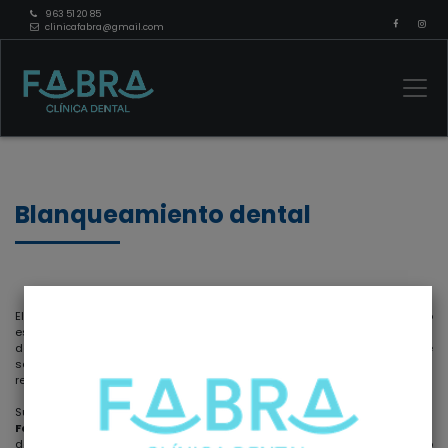
963 51 20 85
clinicafabra@gmail.com
Blanqueamiento dental
El blanqueamiento dental, una
técnica revolucionaria
en el cuidado
estético, redefine la sonrisa y eleva la confianza a niveles
deslumbrantes. En
Clínica Dental Fabra
, este procedimiento altamente
solicitado se ha convertido en la respuesta para aquellos que buscan
resplandecer con una
sonrisa radiante y saludable.
Sumergirse en el mundo del blanqueamiento dental en
Clínica Dental
Fabra
es embarcarse en un viaje hacia la luminosidad dental. A través
de tecnologías avanzadas y fórmulas especializadas, este proceso