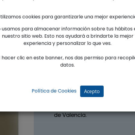
tilizamos cookies para garantizarle una mejor experienci
Doctora en O
o usamos para almacenar información sobre tus hábitos 
Endod
nuestro sitio web. Esto nos ayudará a brindarte la mejor
experiencia y personalizar lo que ves.
l hacer clic en este banner, nos das permiso para recopil
datos.
La
Dra. Victoria Chordá Mar
46002074 es Licenciada en Od
de Valencia. Curso Superior 
Política de Cookies
Acepto
Endodoncia Integral y Curso
También es profesora asociad
de Valencia.