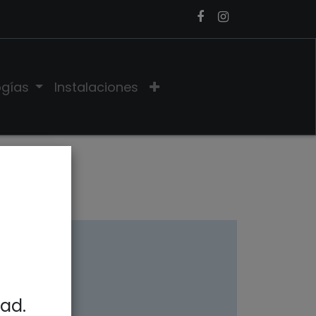
ogías
Instalaciones
ínez
dad.