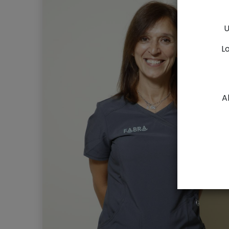
U
L
A