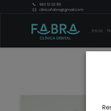
963 51 20 85
clinicafabra@gmail.com
Inicio
N
Dra
Res