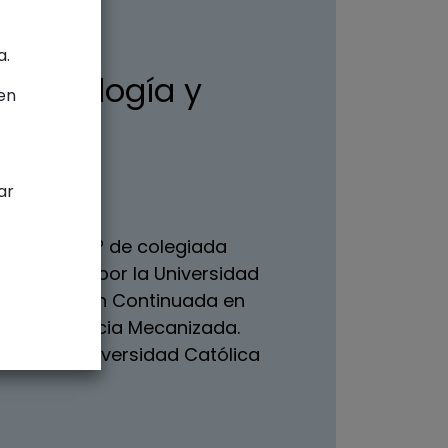
a.
dontología y
en
oncia.
ar
tínez
con N.º de colegiada
ontología por la Universidad
de Formación Continuada en
 de Endodoncia Mecanizada.
a en la Universidad Católica